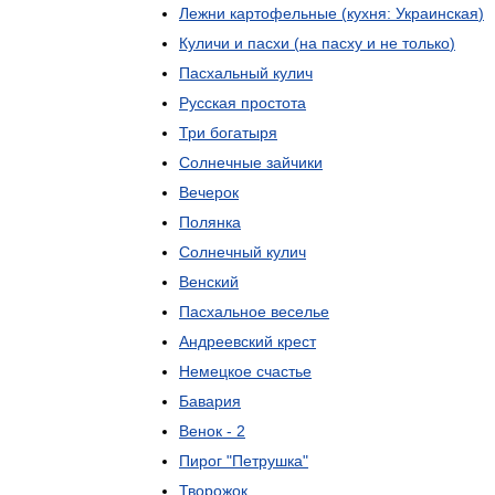
Лежни
картофельные
(
кухня:
Украинская
)
Куличи
и
пасхи
(
на
пасху
и
не
только
)
Пасхальный
кулич
Русская
простота
Три
богатыря
Солнечные
зайчики
Вечерок
Полянка
Солнечный
кулич
Венский
Пасхальное
веселье
Андреевский
крест
Немецкое
счастье
Бавария
Венок
-
2
Пирог
"
Петрушка
"
Творожок