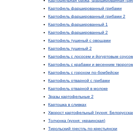
Картофельная
бабка
,
фаршированная
гри
Картофель
фаршированный
грибами
Картофель
фаршированный
грибами
2
Картофель
фаршированный
1
Картофель
фаршированный
2
Картофель
тушеный
с
овощами
Картофель
тушеный
2
Картофель
с
лососем
и
йогуртовым
соусо
Картофель
с
крабами
и
весенним
творого
Картофель
с
горохом
по
-
бомбейски
Картофель
отварной
с
грибами
Картофель
отварной
в
молоке
Зразы
картофельные
2
Картошка
в
сливках
Хворост
картофельный
(
кухня:
Белорусска
Толчонка
(
кухня:
украинская
)
Тирольский
грестль
по
-
крестьянски