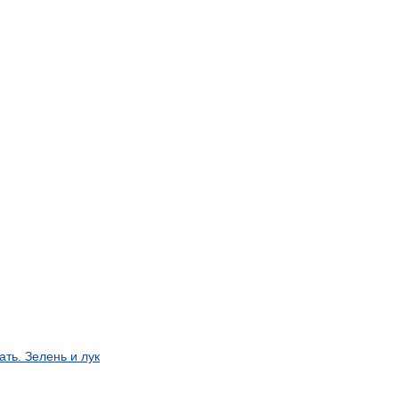
ать
.
Зелень
и
лук