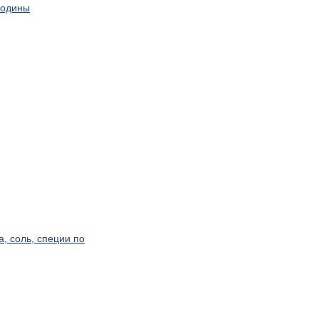
родины
а
,
соль
,
специи
по