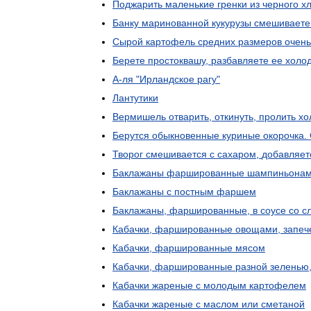
Поджарить
маленькие
гренки
из
черного
х
Банку
маринованной
кукурузы
смешиваете
Сырой
картофель
средних
размеров
очень
Берете
простоквашу
,
разбавляете
ее
холо
А
-
ля
"
Ирландское
рагу
"
Лантутики
Вермишель
отварить
,
откинуть
,
пролить
хо
Берутся
обыкновенные
куриные
окорочка
.
Творог
смешивается
с
сахаром
,
добавляет
Баклажаны
фаршированные
шампиньона
Баклажаны
с
постным
фаршем
Баклажаны
,
фаршированные
,
в
соусе
со
с
Кабачки
,
фаршированные
овощами
,
запеч
Кабачки
,
фаршированные
мясом
Кабачки
,
фаршированные
разной
зеленью
Кабачки
жареные
с
молодым
картофелем
Кабачки
жареные
с
маслом
или
сметаной