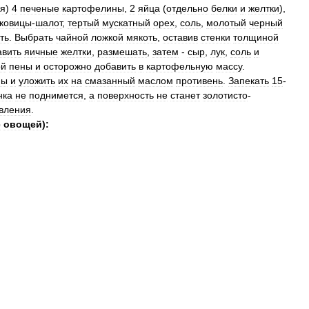
ая
)
4
печеные
картофелины
,
2
яйца
(
отдельно
белки
и
желтки
),
ковицы
-
шалот
,
тертый
мускатный
орех
,
соль
,
молотый
черный
ть
.
Выбрать
чайной
ложкой
мякоть
,
оставив
стенки
толщиной
авить
яичные
желтки
,
размешать
,
затем
-
сыр
,
лук
,
соль
и
ой
пены
и
осторожно
добавить
в
картофельную
массу
.
ны
и
уложить
их
на
смазанный
маслом
противень
.
Запекать
15
-
нка
не
поднимется
,
а
поверхность
не
станет
золотисто
-
вления
.
е
овощей
)
: