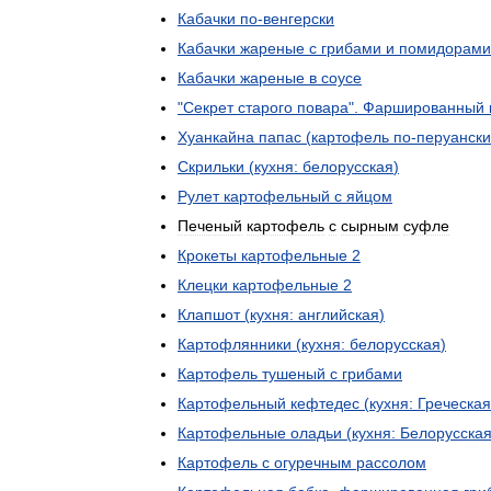
Кабачки
по
-
венгерски
Кабачки
жареные
с
грибами
и
помидорами
Кабачки
жареные
в
соусе
"
Секрет
старого
повара
".
Фаршированный
Хуанкайна
папас
(
картофель
по
-
перуански
Скрильки
(
кухня:
белорусская
)
Рулет
картофельный
с
яйцом
Печеный
картофель
с
сырным
суфле
Крокеты
картофельные
2
Клецки
картофельные
2
Клапшот
(
кухня:
английская
)
Картофлянники
(
кухня:
белорусская
)
Картофель
тушеный
с
грибами
Картофельный
кефтедес
(
кухня:
Греческая
Картофельные
оладьи
(
кухня:
Белорусска
Картофель
с
огуречным
рассолом