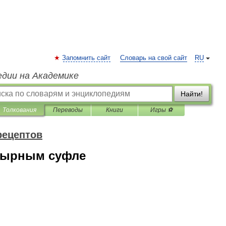
Запомнить сайт
Словарь на свой сайт
RU
едии на Академике
Найти!
Толкования
Переводы
Книги
Игры ⚽
рецептов
сырным суфле