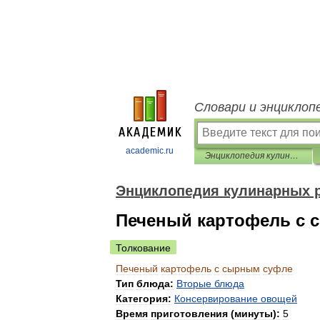
Словари и энциклоп
academic.ru
Энциклопедия кулинарных рецептов
Энциклопедия кулинарных 
Печеный картофель с 
Толкование
Печеный
картофель
с
сырным
суфле
Тип
блюда:
Вторые
блюда
Категория:
Консервирование
овощей
Время
приготовления
(
минуты
)
:
5