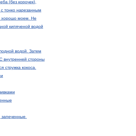
леба
(
без
корочек
),
с
тонко
нарезанным
хорошо
моем
.
Не
дной
кипяченой
водой
лодной
водой
.
Затем
С
внутренней
стороны
ся
стружка
кокоса
.
ми
ливками
енные
,
запеченные
.