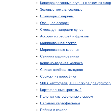
Консервированные
огурцы
с
соком
из
смо
Зеленые
томаты
соленые
Помидоры
с
перцем
Овощное
ассорти
Смесь
для
заправки
супов
Ассорти
из
овощей
и
фруктов
Маринованная
свекла
Маринованные
коренья
Свинина
маринованная
Копчёно
-
варёная
колбаса
Свиная
колбаса
холодная
Сосиски
из
поросёнка
500
г
.
картофеля
,
1000
г
.
жира
для
фритюр
Картофельные
крокеты
2
Палочки
картофельные
с
сыром
Пальчики
картофельные
Рябина
в
сахаре