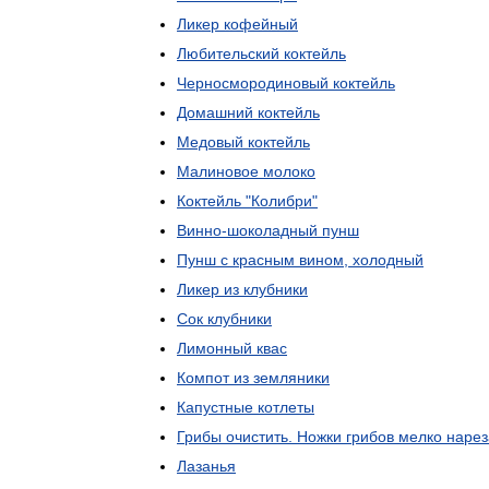
Ликер
кофейный
Любительский
коктейль
Черносмородиновый
коктейль
Домашний
коктейль
Медовый
коктейль
Малиновое
молоко
Коктейль
"
Колибри
"
Винно
-
шоколадный
пунш
Пунш
с
красным
вином
,
холодный
Ликер
из
клубники
Сок
клубники
Лимонный
квас
Компот
из
земляники
Капустные
котлеты
Грибы
очистить
.
Ножки
грибов
мелко
нарез
Лазанья