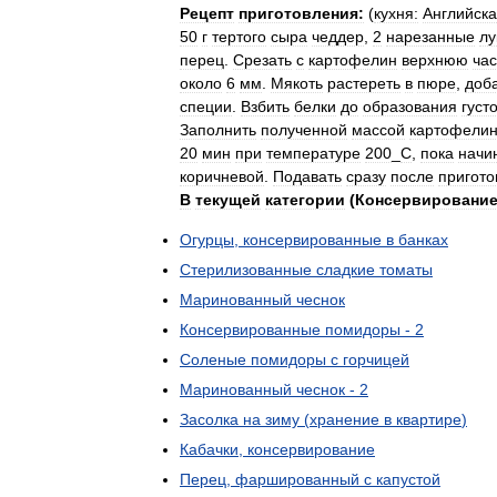
Рецепт
приготовления:
(
кухня:
Английск
50
г
тертого
сыра
чеддер
,
2
нарезанные
лу
перец
.
Срезать
с
картофелин
верхнюю
час
около
6
мм
.
Мякоть
растереть
в
пюре
,
доб
специи
.
Взбить
белки
до
образования
густ
Заполнить
полученной
массой
картофели
20
мин
при
температуре
200
_
С
,
пока
начи
коричневой
.
Подавать
сразу
после
пригото
В
текущей
категории
(
Консервировани
Огурцы
,
консервированные
в
банках
Стерилизованные
сладкие
томаты
Маринованный
чеснок
Консервированные
помидоры
-
2
Соленые
помидоры
с
горчицей
Маринованный
чеснок
-
2
Засолка
на
зиму
(
хранение
в
квартире
)
Кабачки
,
консервирование
Перец
,
фаршированный
с
капустой